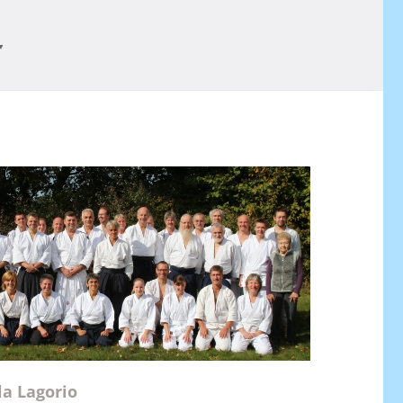
▼
a Lagorio