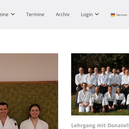
eine
Termine
Archiv
Login
German
Lehrgang mit Donatell