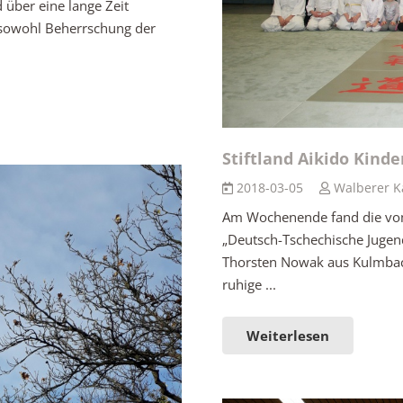
d über eine lange Zeit
n sowohl Beherrschung der
Stiftland Aikido Kind
2018-03-05
Walberer K
Am Wochenende fand die vom S
„Deutsch-Tschechische Jugend
Thorsten Nowak aus Kulmbach 
ruhige ...
Weiterlesen