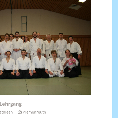
-Lehrgang
athleen
Premenreuth