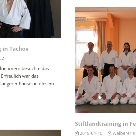
g in Tachov
CZ)
ilnehmern besuchte das
 Erfreulich war das
längerer Pause an diesem
Stiftlandtraining in Fe
2018-04-10
Walberer K