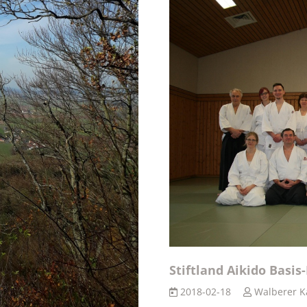
Stiftland Aikido Basis
2018-02-18
Walberer K