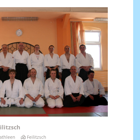
ilitzsch
athleen
Feilitzsch