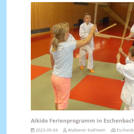
Aikido Ferienprogramm in Eschenbac
2023-09-04
Walberer Kathleen
Eschenb