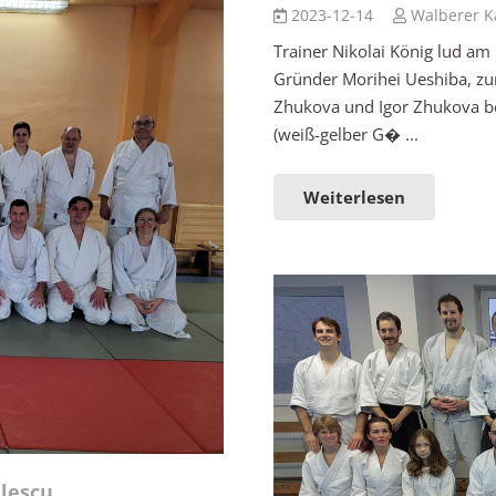
2023-12-14
Walberer K
Trainer Nikolai König lud am
Gründer Morihei Ueshiba, zur
Zhukova und Igor Zhukova be
(weiß-gelber G� ...
Weiterlesen
lescu