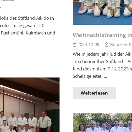
h
ka des Stiftland-Aikido in
iculescu. Insgesamt 20
h, Fuchsmühl, Kulmbach und
Weihnachtstraining i
2023-12-09
Walberer K
Wie in jedem Jahr lud der Ai
Tirschenreuther Stiftland – A
fand diesmal am 9.12.2023 s
Schels geleitet. ...
Weiterlesen